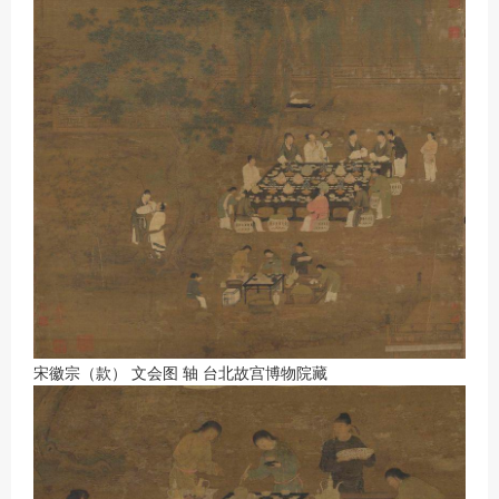
宋徽宗（款） 文会图 轴 台北故宫博物院藏