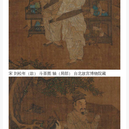
宋 刘松年（款） 斗茶图 轴（局部） 台北故宫博物院藏