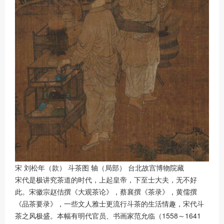
宋 刘松年（款） 斗茶图 轴（局部） 台北故宫博物院藏
宋代是极讲究茶道的时代，上起皇帝，下至士大夫，无不好
此。宋徽宗赵佶撰《大观茶论》，蔡襄撰《茶录》，黄儒撰
《品茶要录》，一些文人雅士更流行斗茶的生活情趣，宋代斗
茶之风极盛。本幅有明代官员、书画家范允临（1558～1641