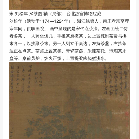
宋 刘松年 撵茶图 轴（局部） 台北故宫博物院藏
刘松年（活动于1174—1224年），浙江钱塘人，南宋孝宗至理
宗年间，供职画院。 画中呈现的是宋代点茶法。左画面绘二侍
者备茶，一人跨坐矮几，手推茶磨撵茶，边上置棕制茶帚与拂
末各一，以拂聚茶末。另一人则立于桌边，左持茶盏，右执茶
瓶正在点茶。茶桌上置茶筅、青瓷茶盏、朱漆茶托、玳瑁茶末
盒等。桌前风炉，炉火正炽，上置提梁鍑烧煮沸水。