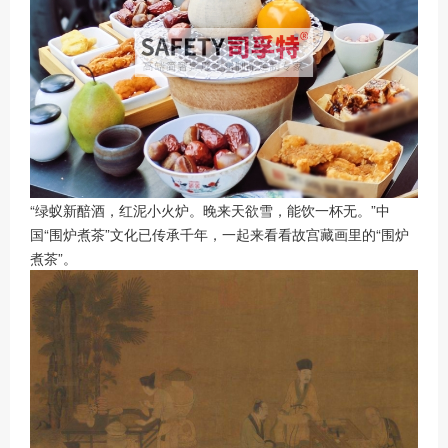
“绿蚁新醅酒，红泥小火炉。晚来天欲雪，能饮一杯无。”中
国“围炉煮茶”文化已传承千年，一起来看看故宫藏画里的“围炉
煮茶”。