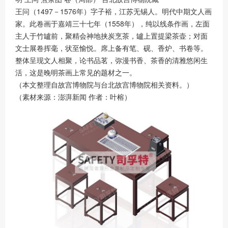
王问（1497－1576年）字子裕，江苏无锡人。明代中期文人画
家。此卷画于嘉靖三十七年（1558年），纯以线条作画，左面
主人于竹罏前，聚精会神地挟炭烹茶，罏上置提梁茶壶；对面
文士展卷挥毫，状至愉悦。席上备有笔、砚、香炉、书卷等。
整体呈现文人相聚，论书品茗，弥漫书香、茶香的清雅悠闲生
活，这是晚明茶画上常见的题材之一。
（本文整理自故宫博物院与台北故宫博物院相关资料。）
（素材来源：澎湃新闻 作者：叶榕）