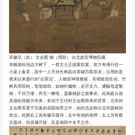
宋徽宗（款） 文会图 轴（局部） 台北故宫博物院藏
本幅描绘池边大树下，一群文士正据案饮宴。前方有僮仆在一
小桌上备茶，其中一人手持长柄匙自茶罐舀取茶末，沿用的是
唐末以来盛行的“点茶法”。人物皆神情雅俊，衣褶挺劲生动。竹
树具用双钩，笔笔细劲，如钢针鑴铁，必尽全力。通幅笔迹繁
细，千丝万缕，而无一懈笔，盖极精妙之能事矣。此画庭台器
具描绘得极为华美，有别于五代时文会图简单的背景，北宋的
文会图系置于完备的花园场景之中，由此也反映出北宋园林的
发达。此图右上虽有徽宗题诗，左中有他的画押，左上另有蔡
京题诗，但俱属可疑，应是画院中名手之作。