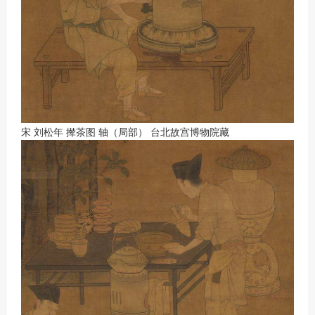
宋 刘松年 撵茶图 轴（局部） 台北故宫博物院藏