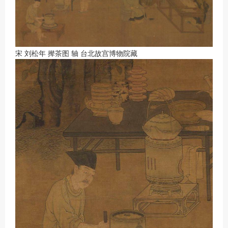
宋 刘松年 撵茶图 轴 台北故宫博物院藏